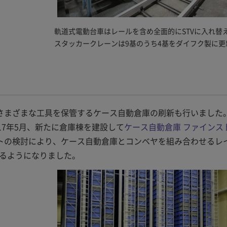
軌道式電動台車はレールを含め全面的にSTVに入れ替
スタッカークレーンは9基のうち4基をダイフク製に更
さまざまな工具を保管するケース自動倉庫の刷新も行いました
17年5月、新たに倉庫棟を建設して
ケース自動倉庫 ファインス
トの検討により、ケース自動倉庫とコンベヤを組み合わせるレ
きるようになりました。