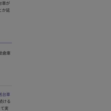
台車が
とか延
動倉庫
送台車
続ける
して実