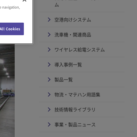
ム
e navigation,
空港向けシステム
All Cookies
洗車機・関連商品
ワイヤレス給電システム
導入事例一覧
製品一覧
物流・マテハン用語集
技術情報ライブラリ
事業・製品ニュース