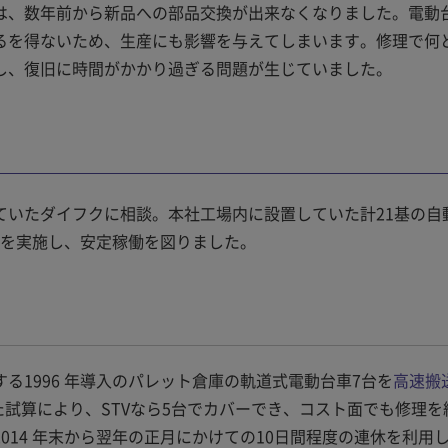
は、数年前から新品への部品交換が出来なくなりました。電動
るを得ないため、生産にも影響を与えてしまいます。修理で何
し、復旧に時間がかかり過ぎる問題が生じていました。
ていたダイフクに相談。本社工場内に設置していた計21基の自
を実施し、安定稼働を図りました。
る1996 年導入のパレット倉庫の軌道式電動台車7台を
高速搬
試算により、STVなら5台でカバーでき、コスト面でも修理を
14 年末から翌年の正月にかけての10日間程度の連休を利用