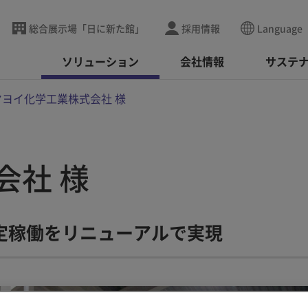
総合展示場「日に新た館」
採用情報
Language
ソリューション
会社情報
サステ
ヤヨイ化学工業株式会社 様
会社 様
定稼働をリニューアルで実現