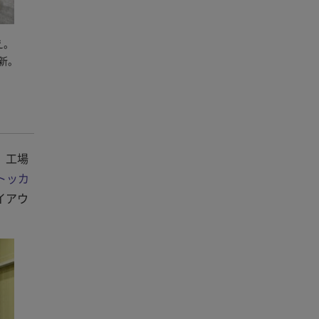
え。
新。
。工場
トッカ
イアウ