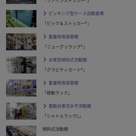
「ファインストッカー®」
ピッキング型ケース自動倉庫
「ピック＆ストッカー®」
重量物用保管棚
「ニューグッラック®」
台車型傾斜式流動棚
「グラビティカート®」
重量物用保管棚
「移動ラック」
電動台車式水平流動棚
「シャトルラックL」
傾斜式流動棚