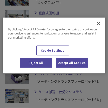
「ピックウェイ®」
垂直式回転棚
「バーチカルカルーセル®」
By clicking “Accept All Cookies”, you agree to the storing of cookies on
コンベヤシステム
your device to enhance site navigation, analyze site usage, and assist in
our marketing efforts.
「コンべイングフローシステム」
無人搬送車
Cookie Settings
「FAV®」「FAC®」「ソーティングトランス
Reject All
Accept All Cookies
ビークル®」
パレット系無人搬送ロボット
「ソーティングトランスファーロボット® L」
ケース搬送・仕分けシステム
「ソーティングトランスファーロボット® M」