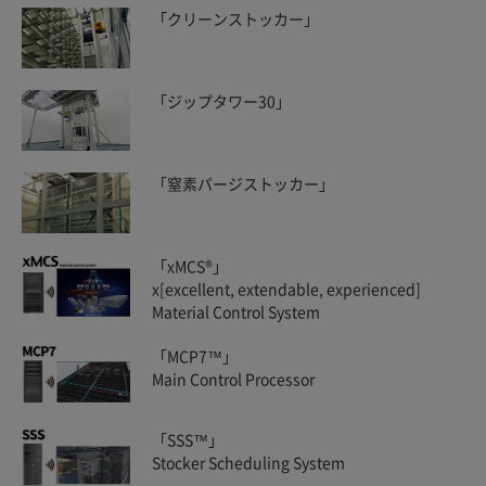
「クリーンストッカー」
「ジップタワー30」
「窒素パージストッカー」
「xMCS®」
x[excellent, extendable, experienced]
Material Control System
「MCP7™」
Main Control Processor
「SSS™」
Stocker Scheduling System