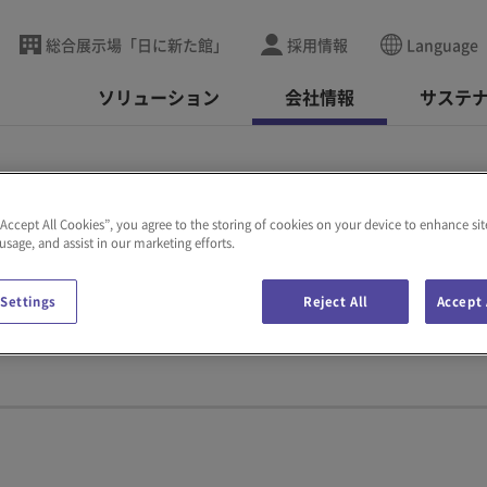
総合展示場「日に新た館」
採用情報
Language
ソリューション
会社情報
サステ
“Accept All Cookies”, you agree to the storing of cookies on your device to enhance sit
 usage, and assist in our marketing efforts.
ド
 Settings
Reject All
Accept 