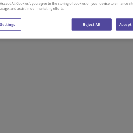
“Accept All Cookies”, you agree to the storing of cookies on your device to enhance sit
 usage, and assist in our marketing efforts.
 Settings
Reject All
Accept 