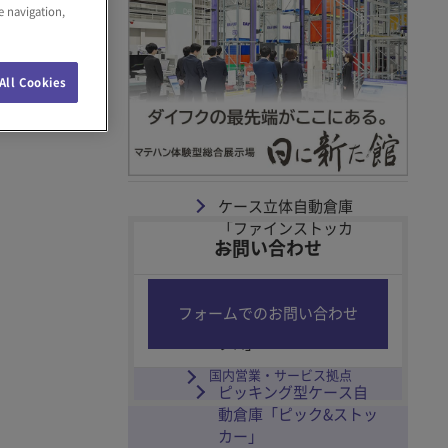
e navigation,
パレット立体自動倉庫
「コンパクトシステ
ム」
All Cookies
超高密度パレット自動
倉庫「シャトルラック
3
D
」
ケース立体自動倉庫
「ファインストッカ
お問い合わせ
ー」
高能力ケース荷揃えシ
フォームでのお問い合わせ
ステム「シャトルラッ
クM」
国内営業・サービス拠点
ピッキング型ケース自
動倉庫「ピック&ストッ
カー」