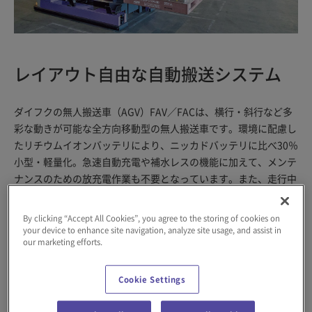
レイアウト自由な自動搬送システム
ダイフクの無人搬送車（AGV）FAV／FACは、横行・斜行など多
彩な動きが可能な全方向移動型の無人搬送車です。環境に配慮し
たリチウムイオンバッテリにより、ニッカドバッテリに比べ30％
小型・軽量化。急速自動充電や補水レスの機能に加えて、メンテ
ナンスのための放充電作業も不要となっています。また、走行中
に情報伝達ができるSS無線通信方式、自立走行可能なレーザーガ
イド方式の採用で、最も効率的な配車運用が可能です。自動倉庫
By clicking “Accept All Cookies”, you agree to the storing of cookies on
と組み合わせることで、入出庫から工程間搬送までを一貫して自
your device to enhance site navigation, analyze site usage, and assist in
our marketing efforts.
動化し、物流効率を飛躍的に向上させます。
生産ラインへの材料供給
Cookie Settings
仕掛品の工程間搬送