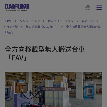
HOME
ソリューション
物流ソリューション
製品・ソリュー
ション一覧
無人搬送車（AGV/AMR）
全方向移載型無人搬送台車
「FAV」
全方向移載型無人搬送台車
「FAV」