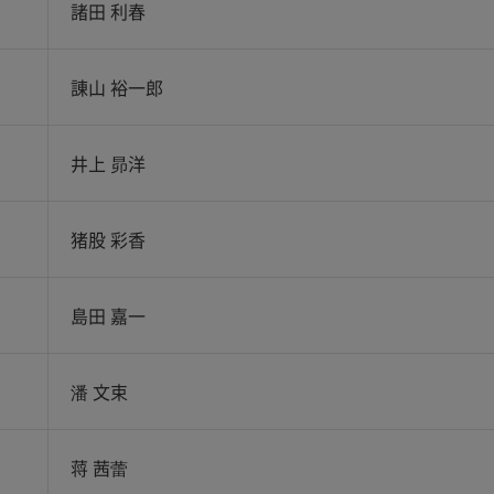
諸田 利春
諌山 裕一郎
井上 昴洋
猪股 彩香
島田 嘉一
潘 文束
蒋 茜蕾