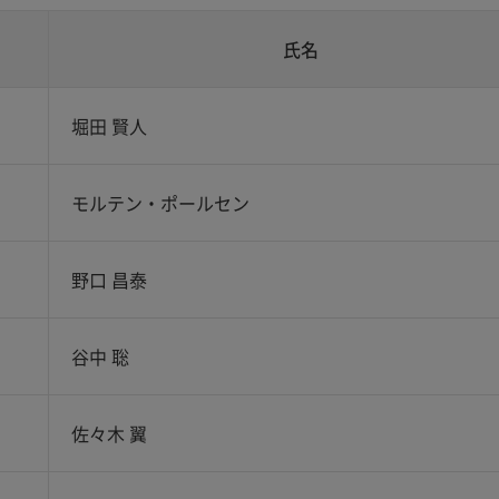
氏名
堀田 賢人
モルテン・ポールセン
野口 昌泰
谷中 聡
佐々木 翼