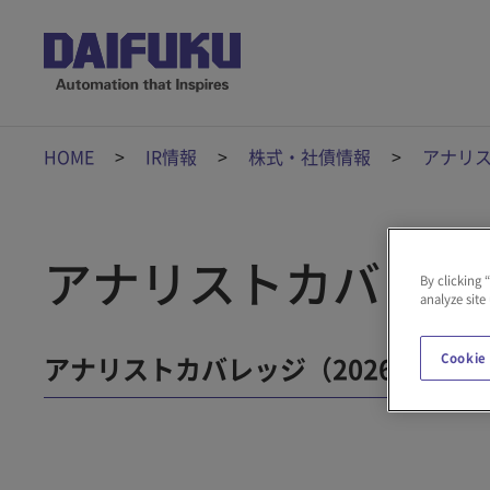
HOME
IR情報
株式・社債情報
アナリ
アナリストカバレッ
By clicking 
analyze site
Cookie
アナリストカバレッジ（2026年7月3