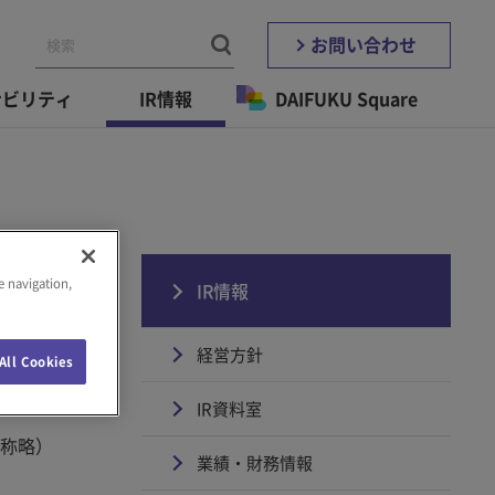
お問い合わせ
ナビリティ
IR情報
DAIFUKU Square
e navigation,
IR情報
経営方針
All Cookies
IR資料室
称略）
業績・財務情報