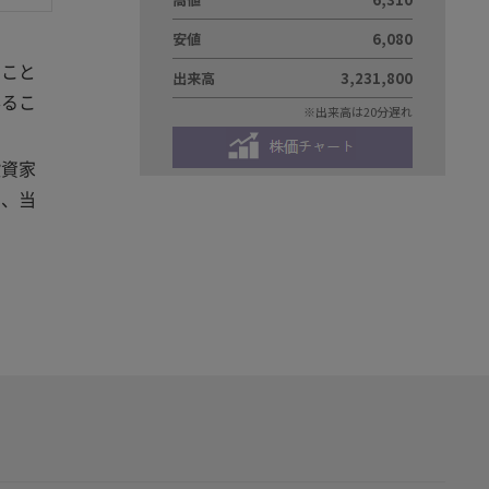
ること
得るこ
投資家
た、当