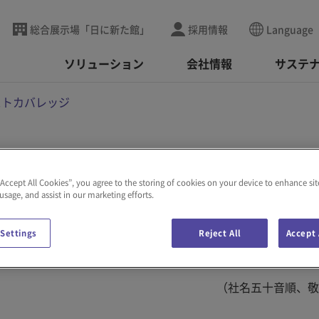
総合展示場「日に新た館」
採用情報
Language
ソリューション
会社情報
サステ
ストカバレッジ
ジ
“Accept All Cookies”, you agree to the storing of cookies on your device to enhance sit
 usage, and assist in our marketing efforts.
 Settings
Reject All
Accept 
1日現在）
（社名五十音順、敬