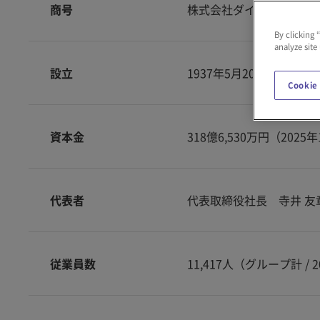
商号
株式会社ダイフク（Daifuku 
By clicking 
analyze site
設立
1937年5月20日
Cookie
資本金
318億6,530万円（2025
代表者
代表取締役社長 寺井 友
従業員数
11,417人（グループ計 / 