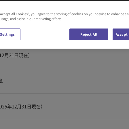
Co., Ltd.）
“Accept All Cookies”, you agree to the storing of cookies on your device to enhance sit
 usage, and assist in our marketing efforts.
 Settings
Reject All
Accept 
年12月31日現在）
章
2025年12月31日現在）