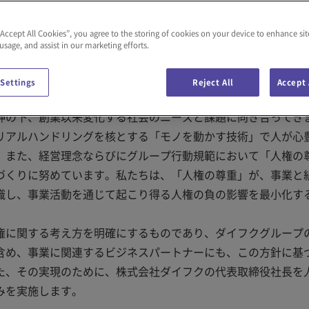
“Accept All Cookies”, you agree to the storing of cookies on your device to enhance sit
 usage, and assist in our marketing efforts.
 Settings
Reject All
Accept 
神の下、創業以来変化する社会のニーズと課題に向き合ってき
リアルハンドリングを核とする「モノを動かす技術」で人が心
。また、経営理念ならびにグループ行動規範において「人権の
づくりに努めています。私たちは、「人権の尊重」が、事業と
識し、事業活動を通じて起こり得る人権の負の影響を最小化す
権に関する考え方を明確にするものであり、ダイフクグループ
含め、事業に関連するビジネスパートナーにも、この方針に基
た、その実現のために、株式会社ダイフクの代表取締役社長を
みを実施します。