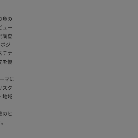
の負の
ビュー
況調査
ンボジ
ステナ
先を優
ーマに
リスク
・地域
催のヒ
す。