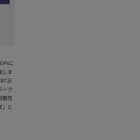
Psに
施しま
RT日
ワーク
困難性
者」と