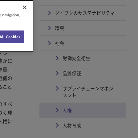
ダイフクのサステナビリティ
e navigation,
環境
All Cookies
社会
まし
労働安全衛生
豊かに
尊重」
品質保証
組織の
ること
サプライチェーンマネジ
メント
のすべ
人権
づく理
人権に
人材育成