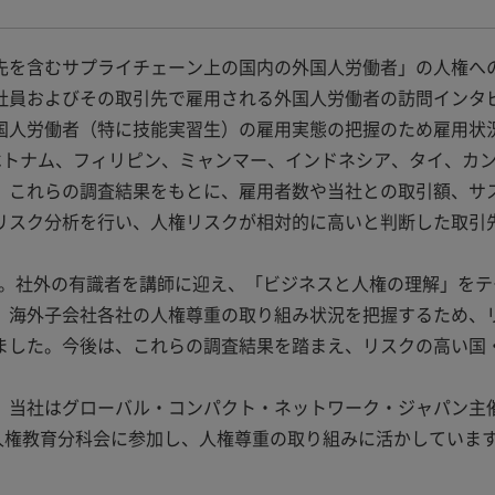
先を含むサプライチェーン上の国内の外国人労働者」の人権へ
社員およびその取引先で雇用される外国人労働者の訪問インタ
国人労働者（特に技能実習生）の雇用実態の把握のため雇用状
はベトナム、フィリピン、ミャンマー、インドネシア、タイ、カ
。これらの調査結果をもとに、雇用者数や当社との取引額、サ
的リスク分析を行い、人権リスクが相対的に高いと判断した取引
す。社外の有識者を講師に迎え、「ビジネスと人権の理解」をテ
、海外子会社各社の人権尊重の取り組み状況を把握するため、
ました。今後は、これらの調査結果を踏まえ、リスクの高い国
、当社はグローバル・コンパクト・ネットワーク・ジャパン主
人権教育分科会に参加し、人権尊重の取り組みに活かしていま