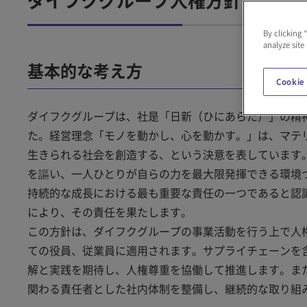
ダイフクグループ人権方針
By clicking 
analyze site
基本的な考え方
Cookie
ダイフクグループは、社是「日新（ひにあらた）」の精
た。経営理念「モノを動かし、心を動かす。」は、マテ
生きられる社会を創造する、という決意を表しています
を謳い、一人ひとりが自らの力を最大限発揮できる環境
持続的な成長における最も重要な責任の一つであると認
により、その責任を果たします。
この方針は、ダイフクグループの事業活動を行う上で人
ての役員、従業員に適用されます。サプライチェーンを
解と実践を期待し、人権尊重を協働して推進します。ま
関わる責任者とした社内体制を整備し、継続的な取り組