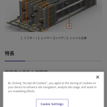
1. リフター / 2. レイヤーコンベヤ / 3. シャトル台車
特長
高密度で柔軟な棚管理
By clicking “Accept All Cookies”, you agree to the storing of cookies on
シャトルラックMは、複数種類のプラスチックコンテナや段ボー
your device to enhance site navigation, analyze site usage, and assist in
our marketing efforts.
ル箱に対応できます。フリーアロケーション管理により、荷物の
大きさに応じて保管ロケーションを自動調整するため、高密度保
管が可能です。
Cookie Settings