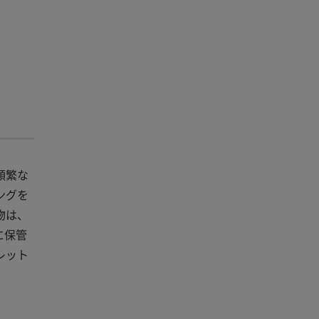
頻繁な
ングを
物は、
に保管
レット