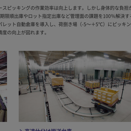
ースピッキングの作業効率は向上します。しかし身体的な負担
味期限順出庫やロット指定出庫など管理面の課題を100％解決す
レット自動倉庫を導入し、荷捌き場（-5～＋5℃）にピッキ
精度の向上が図れます。