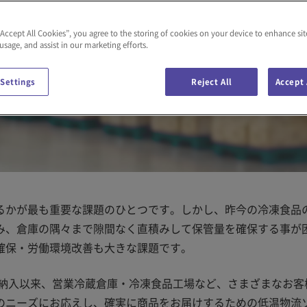
“Accept All Cookies”, you agree to the storing of cookies on your device to enhance sit
 usage, and assist in our marketing efforts.
 Settings
Reject All
Accept 
るかが最も重要な課題のひとつです。しかし、昨今の冷凍食品
み、倉庫の隅々まで隙間なく直積みして保管量を確保する事が
確保・労働環境改善も大きな課題です。
を納入以来、営業冷蔵倉庫・冷凍食品工場など、さまざまなお客
のニーズにお応えし、確実に商品をお届けするための低温物流