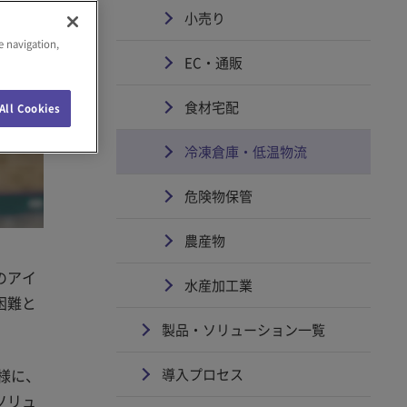
小売り
e navigation,
EC・通販
食材宅配
All Cookies
冷凍倉庫・低温物流
危険物保管
農産物
のアイ
水産加工業
困難と
製品・ソリューション一覧
様に、
導入プロセス
ソリュ