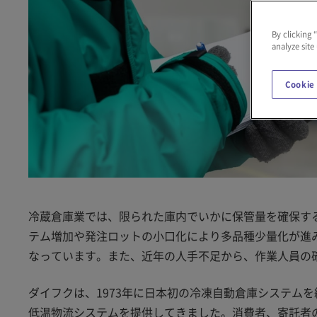
By clicking 
analyze site
Cookie
冷蔵倉庫業では、限られた庫内でいかに保管量を確保す
テム増加や発注ロットの小口化により多品種少量化が進
なっています。また、近年の人手不足から、作業人員の
ダイフクは、1973年に日本初の冷凍自動倉庫システム
低温物流システムを提供してきました。消費者、寄託者