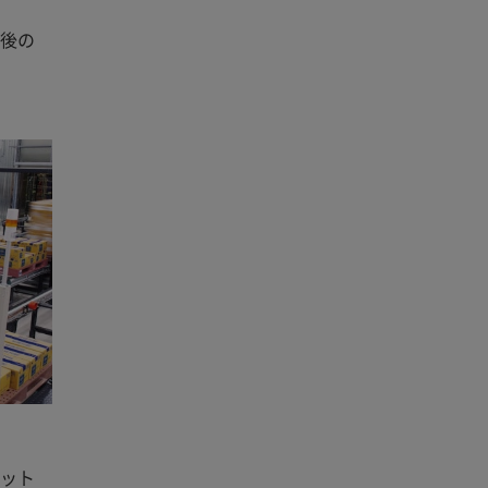
後の
ット