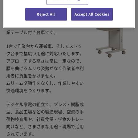
Reject All
Accept All Cookies
レベルカートは、品物の重量や数量に関
係なく、常に作業しやすい高さを保つ作
業テーブル付き台車です。
1台で作業台から運搬車、そしてストッ
ク台まで幅広い用途に対応いたします。
アプローチする高さは常に一定なので、
腰を曲げるムリな姿勢がなく作業者や利
用者に負担をかけません。
ムリ・ムダ動作をなくし、作業しやすい
快適環境をつくります。
デジタル家電の組立て、プレス・樹脂成
型、食品工場などの製造現場、空港の手
荷物検査場や、社員食堂・学食のトレー
向けなど、さまざまな用途・現場で活用
されています。