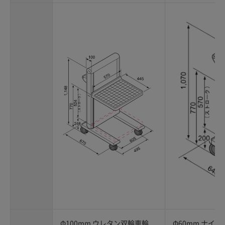
Φ100mm ウレタン双輪車輪
Φ60mm ナイ