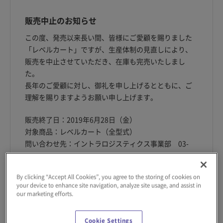
販売中止のお知らせ
この度、発売以来長い間、皆様にご愛顧を賜りました
「レベルカート」ですが、生産体制の見直しにより、
販売を中止させていただき、在庫も完売いたしまし
た。
長年のご愛顧に対し、御礼を申し上げるとともに、ご
理解を賜りますようお願い申し上げます。
販売終了日：2019年6月28日（金）
対象商品：レベルカート（全型式）
問い合わせ先：イントラロジスティクス事業部 03-
6721-3531
By clicking “Accept All Cookies”, you agree to the storing of cookies on
your device to enhance site navigation, analyze site usage, and assist in
our marketing efforts.
取っても、載せても高さ一定の作業テーブル
付き台車
Cookie Settings