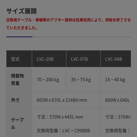
サイズ展開
交換用テーブル・車輪等のアフター部材は在庫完売により、供給を終了させ
ていただきました。
型式
LVC-20B
LVC-07B
LVC-04B
積載物
70 ~ 200 kg
35 ~ 75 kg
15 ~ 40 kg
質量
外寸
605W x 670L x 1148H mm
600W x 640L x
寸法：570W x 445L mm
寸法：570W×44
テーブ
ル
交換用型番：LVC－C99B0B
交換用型番：LVC-