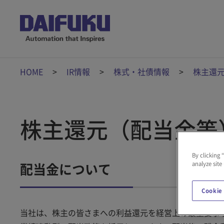
HOME
IR情報
株式・社債情報
株主還
株主還元（配当金等
By clicking 
analyze site
配当金について
Cookie
当社は、株主の皆さまへの利益還元を経営上の最重要事