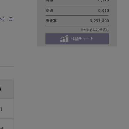
ト）
額
円
5円