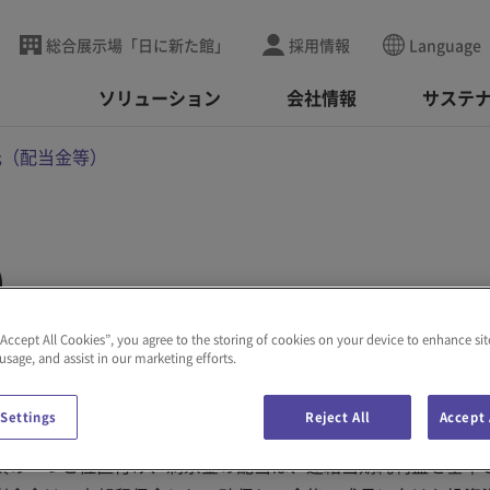
総合展示場「日に新た館」
採用情報
Language
ソリューション
会社情報
サステ
元（配当金等）
）
“Accept All Cookies”, you agree to the storing of cookies on your device to enhance sit
 usage, and assist in our marketing efforts.
 Settings
Reject All
Accept 
項の一つと位置付け、剰余金の配当は、連結当期純利益を基準