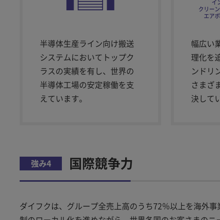
イ
クリーン
エアポ
半導体生産ライン向け搬送
幅広い
システムにおいてトップク
理化を
ラスの実績を有し、世界の
ンドリ
半導体工場の安定稼働を支
さまざ
えています。
決して
国際競争力
強み4
ダイフクは、グループ全売上高のうち72％以上を海外事
制のローカル化を進めながら、世界各国のお客さまのニ