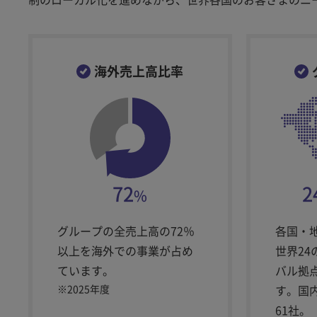
海外売上高比率
72
2
%
グループの全売上高の72％
各国・
以上を海外での事業が占め
世界2
ています。
バル拠
※
2025年度
す。国
61社。