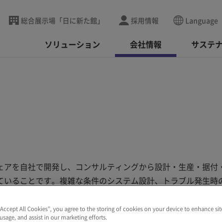
総合展示場「日に新た館」
採用情報
Language
ソリューション
会社情報
サステ
ェアを自社で開発し、コンサルティングから設計・生産・据付
ていることです。複雑な条件のシステム設計、トラブル発生時
るとともにシステムインテグレーターとしてのノウハウを磨い
場競争に打ち勝っていきます。
“Accept All Cookies”, you agree to the storing of cookies on your device to enhance sit
 usage, and assist in our marketing efforts.