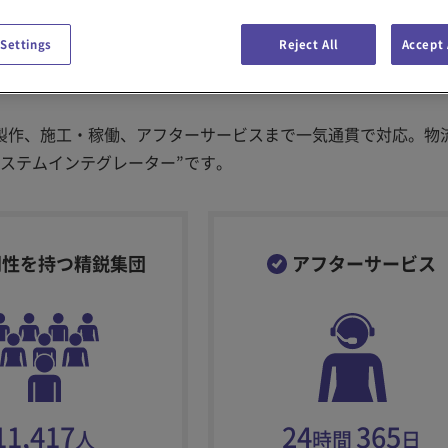
 Settings
Reject All
Accept 
製作、施工・稼働、アフターサービスまで一気通貫で対応。物
システムインテグレーター”です。
門性を持つ精鋭集団
アフターサービス
11,417
24
365
人
時間
日