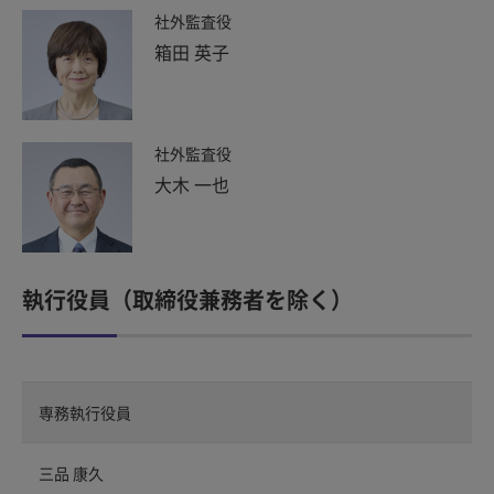
社外監査役
箱田 英子
社外監査役
大木 一也
執行役員（取締役兼務者を除く）
専務執行役員
三品 康久