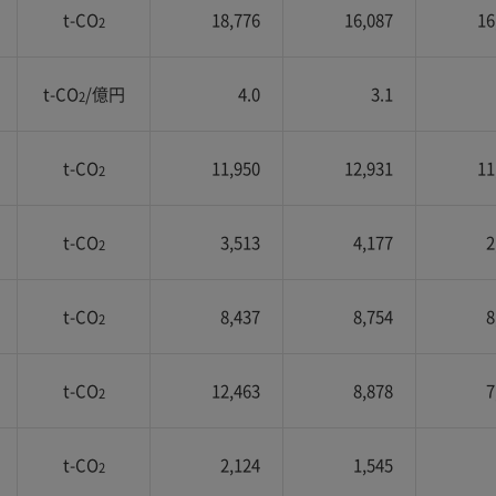
t-CO
18,776
16,087
16
2
t-CO
/億円
4.0
3.1
2
t-CO
11,950
12,931
11
2
t-CO
3,513
4,177
2
2
t-CO
8,437
8,754
8
2
t-CO
12,463
8,878
7
2
t-CO
2,124
1,545
2