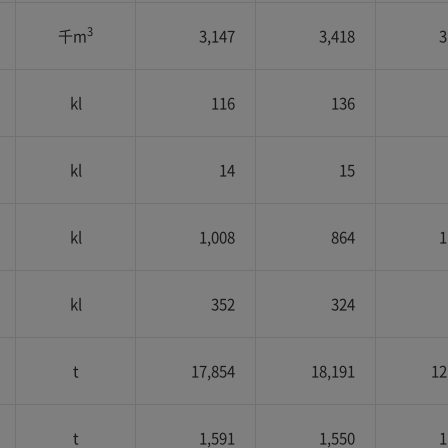
3
千m
3,147
3,418
3
kl
116
136
kl
14
15
kl
1,008
864
1
kl
352
324
t
17,854
18,191
12
t
1,591
1,550
1