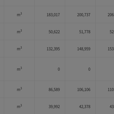
3
m
183,017
200,737
206
3
m
50,622
51,778
52
3
m
132,395
148,959
153
3
m
0
0
3
m
86,589
106,106
110
3
m
39,992
42,378
43