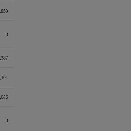
,859
0
,387
,301
,086
0