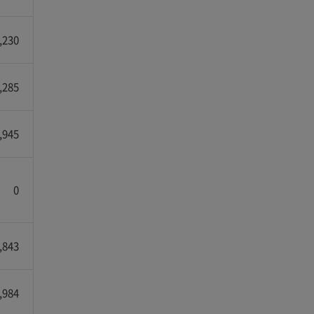
,230
,285
,945
0
,843
,984