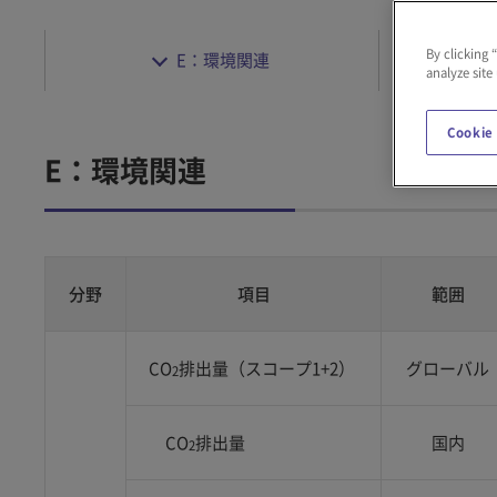
By clicking 
E：環境関連
analyze site
Cookie
E：環境関連
分野
項目
範囲
CO
排出量（スコープ1+2）
グローバル
2
CO
排出量
国内
2