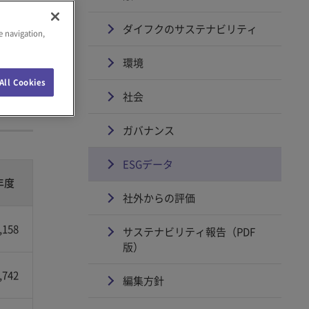
ダイフクのサステナビリティ
e navigation,
環境
All Cookies
社会
ガバナンス
ESGデータ
年度
社外からの評価
,158
サステナビリティ報告（PDF
版）
,742
編集方針