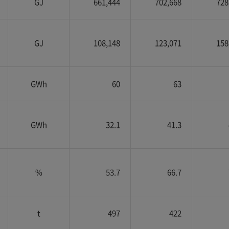
GJ
661,444
702,668
728
GJ
108,148
123,071
158
GWh
60
63
GWh
32.1
41.3
%
53.7
66.7
t
497
422