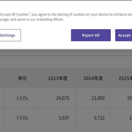
“Accept All Cookies”, you agree to the storing of cookies on your device to enhance sit
S：社会関連
G：ガバナンス関連
 usage, and assist in our marketing efforts.
 Settings
Reject All
Accept 
単位
2023年度
2024年度
2025
t-CO
24,676
21,809
19
2
t-CO
5,637
5,722
2
2