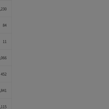
,230
84
11
,066
452
,841
,115