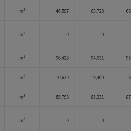
3
m
46,597
63,728
66
3
m
0
0
3
m
96,428
94,631
95
3
m
10,630
9,400
8
3
m
85,798
85,231
87
3
m
0
0