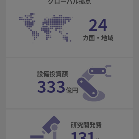
グローバル拠点
24
カ国・地域
設備投資額
333
億円
研究開発費
131