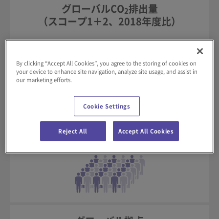
グローバルCO
排出量
2
（スコープ1＋2、2018年度比）
57
％削減
※1
By clicking “Accept All Cookies”, you agree to the storing of cookies on
your device to enhance site navigation, analyze site usage, and assist in
our marketing efforts.
Cookie Settings
連結従業員数
11,417
Reject All
Accept All Cookies
人
※2