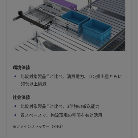
環境価値
※
比較対象製品
と比べ、消費電力、CO
排出量ともに
2
50%以上削減
社会価値
※
比較対象製品
と比べ、3倍強の搬送能力
省スペースで、物流現場の空間を有効活用
※
ファインストッカー（R-F3）