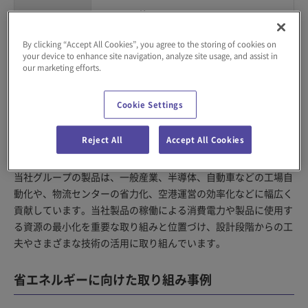
その他
洗浄力、乾燥力、流水性、防汚性、光
By clicking “Accept All Cookies”, you agree to the storing of cookies on
沢性、騒音防止など
your device to enhance site navigation, analyze site usage, and assist in
our marketing efforts.
製品における省エネルギー・省資源の取り組
Cookie Settings
み
Reject All
Accept All Cookies
当社グループの製品は、一般産業、半導体、自動車などの工場自
動化や、物流センターの省力化、空港運営の効率化などに幅広く
貢献しています。当社製品の稼働による消費電力や製品に使用す
る資源の最小化を重要な取り組みと位置づけ、設計段階からの工
夫やさまざまな技術の活用に取り組んでいます。
省エネルギーに向けた取り組み事例