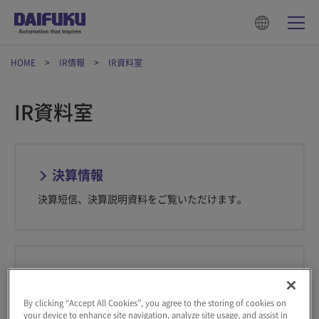
HOME
IR情報
IR資料室
IR資料室
決算情報
決算短信、決算説明資料をご覧いただけます。
有価証券報告書
各年度の有価証券報告書および四半期報告書をご覧い
By clicking “Accept All Cookies”, you agree to the storing of cookies on
your device to enhance site navigation, analyze site usage, and assist in
ただけます。