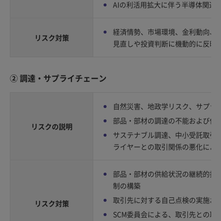
AIの利活用拡大に伴う半導体関連
経済情勢、市場環境、金利動向、
リスク対策
見直しや投資判断に機動的に反映
② 調達・サプライチェーン
自然災害、地政学リスク、サプラ
部品・部材の調達の不能および停
リスクの説明
サステナブル調達、中小受託取引
ライヤーとの取引関係の悪化によ
部品・部材の供給状況の継続的把
制の構築
取引先に対する自己点検の実施お
リスク対策
SCM委員会による、取引先との取