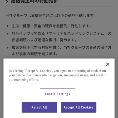
3. 危機発生時の行動指針
当社グループは危機発生時には以下の通り行動します。
生命・健康・安全の確保を最優先に行動します。
社会インフラである「マテリアルハンドリングシステム」の
供給継続および迅速な復旧に努めます。
被害を極小化する対策を講じ、当社グループの資産の保全お
よび事業の継続を図ります。
制定：2024年4月1日
By clicking “Accept All Cookies”, you agree to the storing of cookies on
your device to enhance site navigation, analyze site usage, and assist in
推進体制
our marketing efforts.
Cookie Settings
当社グループは、リスクマネジメントの活動指針を基に、代表取
Reject All
Accept All Cookies
締役社長を委員長、コーポレート部門長、事業部門長、グループ
チーフオフィサー等を委員とするリスクマネジメント委員会を設