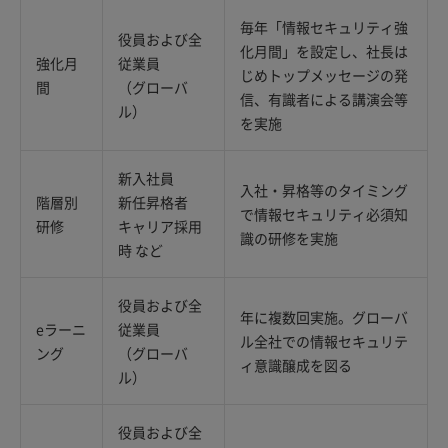
毎年「情報セキュリティ強
役員および全
化月間」を設定し、社長は
強化月
従業員
じめトップメッセージの発
間
（グローバ
信、有識者による講演会等
ル）
を実施
新入社員
入社・昇格等のタイミング
階層別
新任昇格者
で情報セキュリティ必須知
研修
キャリア採用
識の研修を実施
時 など
役員および全
年に複数回実施。グローバ
eラーニ
従業員
ル全社での情報セキュリテ
ング
（グローバ
ィ意識醸成を図る
ル）
役員および全