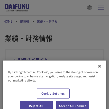
HOME
IR情報
業績・財務情報
業績・財務情報
財務ハイライト
経営成績などをご覧いただけます。
By clicking “Accept All Cookies”, you agree to the storing of cookies on
your device to enhance site navigation, analyze site usage, and assist in
our marketing efforts.
Cookie Settings
IR情報
Reject All
Accept All Cookies