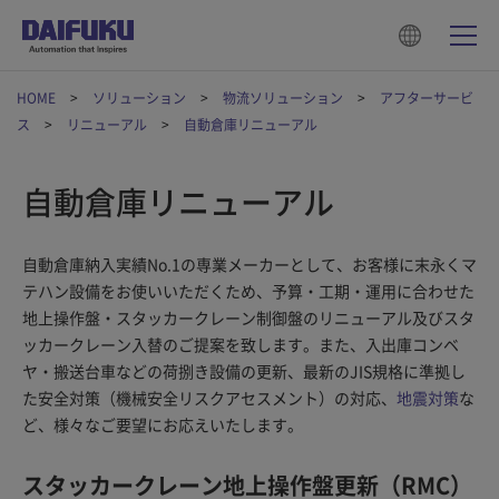
HOME
ソリューション
物流ソリューション
アフターサービ
ス
リニューアル
自動倉庫リニューアル
自動倉庫リニューアル
自動倉庫納入実績No.1の専業メーカーとして、お客様に末永くマ
テハン設備をお使いいただくため、予算・工期・運用に合わせた
地上操作盤・スタッカークレーン制御盤のリニューアル及びスタ
ッカークレーン入替のご提案を致します。また、入出庫コンベ
ヤ・搬送台車などの荷捌き設備の更新、最新のJIS規格に準拠し
た安全対策（機械安全リスクアセスメント）の対応、
地震対策
な
ど、様々なご要望にお応えいたします。
スタッカークレーン地上操作盤更新（RMC）