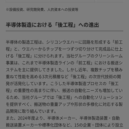
※
設備投資、研究開発費、人的資本への投資等
半導体製造における「後工程」への進出
半導体の製造工程は、シリコンウエハーに回路を形成する「前工
程」と、ウエハーからチップを一つずつ切り分けて完成品に仕上
げる「後工程」に分けられます。当社グループのクリーンルーム
事業は、これまで半導体製造ラインの「前工程」における搬送シ
ステムを主に提供してきました。しかし近年、複数チップを積み
重ねて性能を高める3次元積層など「後工程」の次世代技術の開
発が活発化しています。こうした半導体製造プロセスの「後工
程」の重要性の高まりに伴い、搬送の自動化ニーズも増加してい
るため、当社グループでは「後工程」への自動化ソリューション
を提供すべく、搬送物の重量アップや形状の多様化に対応する製
品開発に取り組んでいます。
また、2024年度より、半導体メーカー、半導体製造装置・自動
搬送装置メーカーや標準化団体など、15の企業・団体により設立