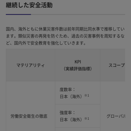
継続した安全活動
国内、海外ともに休業災害件数は前年同期比同水準で推移してい
ます。類似災害の再発を防ぐため、過去の災害事例を周知するな
ど、国内外で安全教育を強化していきます。
KPI
マテリアリティ
スコープ
（実績評価指標）
度数率：
※1
日本（海外）
強度率：
労働安全衛生の徹底
グローバル
※1
日本（海外）