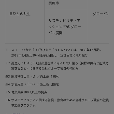
実施率
自然との共生
グローバル
サステナビリティア
※6
クション
のグロー
バル展開
※1
スコープ3カテゴリ1及びカテゴリ11については、2030年12月期に
2019年3月期比30％削減を目指し、定性目標に取り組む
※2
調達先におけるCO
排出量削減に向けた取り組み（目標の共有と削減対
2
策支援など）に関する当社グループ独自の枠組み
※3
廃棄物排出量（t）／売上高（億円）
3
※4
水使用量（千m
）／売上高（億円）
※5
従業員数100人以上の拠点
※6
サステナビリティに関する啓発・教育のための当社グループ独自の社員
参加型プログラム