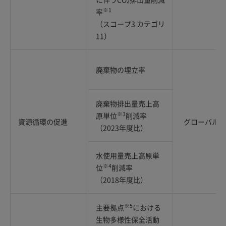
2
※1
率
（スコープ3 カテゴリ
11）
廃棄物の埋立率
廃棄物排出量売上高
※3
原単位
削減率
資源循環の促進
グローバル
（2023年度比）
水使用量売上高原単
※4
位
削減率
（2018年度比）
※5
主要拠点
における
生物多様性保全活動