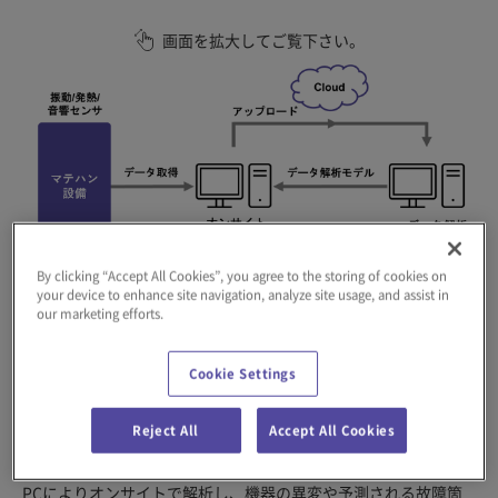
画面を拡大してご覧下さい。
By clicking “Accept All Cookies”, you agree to the storing of cookies on
your device to enhance site navigation, analyze site usage, and assist in
our marketing efforts.
予知保全システムのイメージ
Cookie Settings
当社グループは、イントラロジスティクス事業において、目視・
手触・聴診などの点検を自動化した独自の予知保全システムを構
Reject All
Accept All Cookies
築しています。予知保全システムでは、振動・発熱・音響などを
自社開発のセンサで測定し、エッジデバイスで収集したデータを
PCによりオンサイトで解析し、機器の異変や予測される故障箇