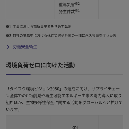
※2
重篤災害
※1
発生件数
※1
工事における請負事業者を含めて算出
※2
自社の業務中における死亡災害や身体の一部に永久損傷を伴う災害
労働安全衛生
環境負荷ゼロに向けた活動
「ダイフク環境ビジョン2050」の達成に向け、サプライチェー
ン全体でのCO
削減や再生可能エネルギー由来の電力導入に取り
2
組むほか、生物多様性保全に関する活動をグローバルへと拡げて
います。
KPI