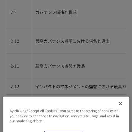
2-9
ガバナンス構造と構成
2-10
最高ガバナンス機関における指名と選出
2-11
最高ガバナンス機関の議長
2-12
インパクトのマネジメントの監督における最高ガバ
2-13
インパクトのマネジメントに関する責任の移譲
By clicking “Accept All Cookies”, you agree to the storing of cookies on
your device to enhance site navigation, analyze site usage, and assist in
our marketing efforts.
2-14
サステナビリティ報告における最高ガバナンス機関