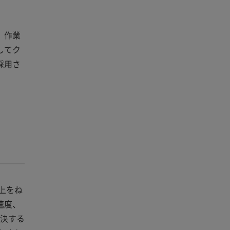
、作業
してク
採用さ
上をね
速度、
解決する