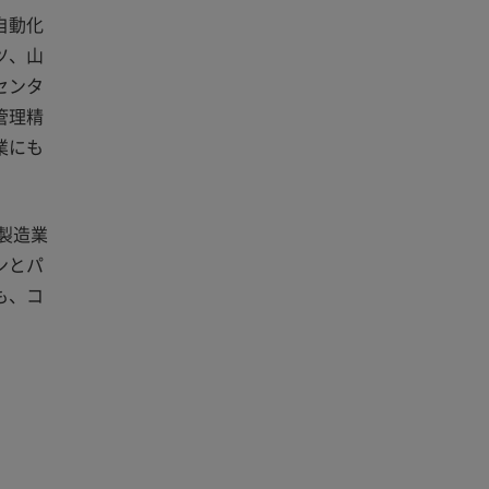
自動化
ツ、山
センタ
管理精
業にも
製造業
ンとパ
も、コ