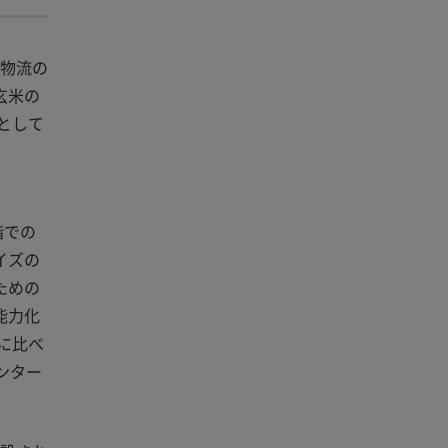
で物流の
玄米の
として
階での
イズの
ための
能力化
に比べ
ンター