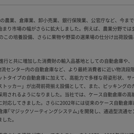
以外の農業、倉庫業、卸小売業、銀行保険業、公官庁など、今ま
始まり市場の幅がさらに拡大しました。例えば、農業分野では
きのこの培養設備、さらに果物や野菜の選果場の仕分け出荷設備
の進行と共に増加した消費財の輸入品基地としての自動倉庫や、
現するための物流センター内の自動倉庫など、より最終消費者に近い物流段
ットタイプの自動倉庫に加えて、高能力で多様な荷姿形状、サ
ストッカー」が出荷前荷揃え設備として、また、ピッキングの
採用されるようになりました。当社では、ケース自動倉庫の高
対応してきました。さらに2002年には従来のケース自動倉庫
倉庫｢マジックソーティングシステム｣を開発し、通過型流通セ
ました。