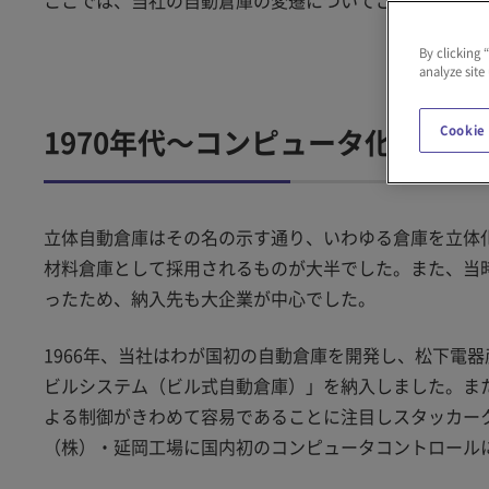
ここでは、当社の自動倉庫の変遷についてご紹介します
By clicking 
analyze site
1970年代～コンピュータ化で普及
Cookie
立体自動倉庫はその名の示す通り、いわゆる倉庫を立体化
材料倉庫として採用されるものが大半でした。また、当
ったため、納入先も大企業が中心でした。
1966年、当社はわが国初の自動倉庫を開発し、松下電
ビルシステム（ビル式自動倉庫）」を納入しました。また
よる制御がきわめて容易であることに注目しスタッカーク
（株）・延岡工場に国内初のコンピュータコントロール