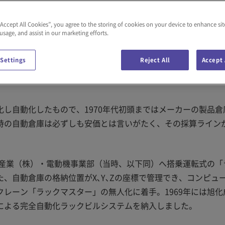
。
“Accept All Cookies”, you agree to the storing of cookies on your device to enhance sit
 usage, and assist in our marketing efforts.
に弾み
 Settings
Reject All
Accept 
し自動化したもので、1970年代初頭まではメーカーの製品倉
時の自動倉庫は必ずしも安価とは言いがたく、その採算ライン
器産業（株）・電動機事業部（当時、以下同）へ搭乗運転式の「
、自動倉庫の格納位置がX､Y､Zの座標で管理でき、コンピュ
レーン「ラックマスター」の無人化に着手。1969年には旭化
による完全自動化ラックビルシステムを納入しました。