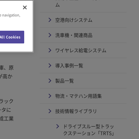
ム
e navigation,
空港向けシステム
洗車機・関連商品
All Cookies
ワイヤレス給電システム
導入事例一覧
庫、原
が高か
製品一覧
物流・マテハン用語集
ラック
ータに
技術情報ライブラリ
成工業
ドライブスルー型トラッ
クステーション「TRTS」