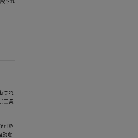
建設され
断され
加工業
が可能
自動倉