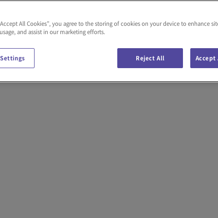
9
“Accept All Cookies”, you agree to the storing of cookies on your device to enhance sit
 usage, and assist in our marketing efforts.
 Settings
Reject All
Accept 
9
9