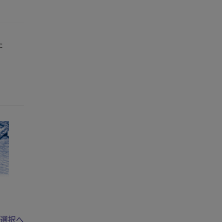
た
選択へ