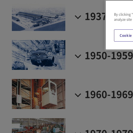
1937-194
By clicking 
analyze site
Cookie
1950-195
1960-196