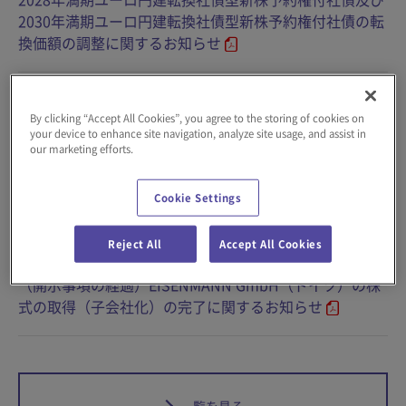
2030年満期ユーロ円建転換社債型新株予約権付社債の転
換価額の調整に関するお知らせ
2026年08月06日
IR
By clicking “Accept All Cookies”, you agree to the storing of cookies on
中間配当に関するお知らせ
your device to enhance site navigation, analyze site usage, and assist in
our marketing efforts.
2026年07月03日
IR
Cookie Settings
統合報告書「ダイフクレポート2026」を発行
Reject All
Accept All Cookies
2026年07月02日
IR
（開示事項の経過）EISENMANN GmbH（ドイツ）の株
式の取得（子会社化）の完了に関するお知らせ