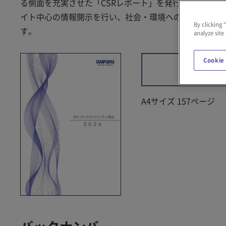
る側面を充実させた「CSRレポート」を発行してきまし
イト中心の情報開示を行い、社会・環境への活動や取り組
By clicking 
す。
analyze site
Cookie
ダウンロ
A4サイズ 157ページ