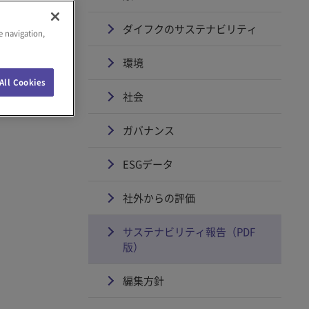
ェブサ
いま
ダイフクのサステナビリティ
e navigation,
環境
All Cookies
社会
ガバナンス
ESGデータ
社外からの評価
サステナビリティ報告（PDF
版）
編集方針