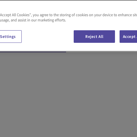
た。2018年より、事業活動や社会情勢などの変化に対応したウ
みを掲載した「サステナビリティサイト」をPDFにまとめて
“Accept All Cookies”, you agree to the storing of cookies on your device to enhance sit
 usage, and assist in our marketing efforts.
 Settings
Reject All
Accept 
ード
（17.0MB）