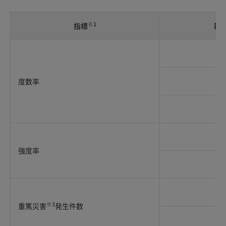
※1
指標
範
度数率
強度率
※3
重篤災害
発生件数