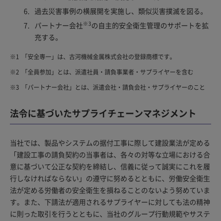
過去災害事例の横展開を実施し、類似災害撲滅を図る。
※3
パートナー会社
の自主的安全衛生管理のサポートを拡
充する。
※1
「安全専一」は、古河機械金属株式会社の登録商標です。
※2
「全員参加」とは、派遣社員・請負事業者・サプライヤーを含む
※3
「パートナー会社」とは、派遣会社・請負会社・サプライヤーのこと
法令に基づいたサプライチェーンマネジメント
当社では、製品やシステムの据付工事に際して建設業法が定める
「建設工事の請負契約の当事者は、各々の対等な立場における合
意に基づいて公正な契約を締結し、信義に従って誠実にこれを履
行しなければならない」の遵守に努めるとともに、労働安全衛生
法が定める労働者の安全衛生を損ねることのないよう努めていま
す。また、下請法が適用されるサプライヤーに対しても法の精神
に則った取引を行うとともに、当社のグループ行動規範やサステ