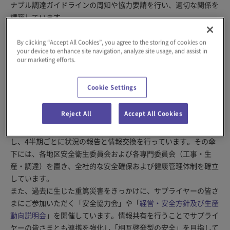
ナブル調達ガイドラインの周知や協力要請を行い、適切な関係を
構築しています。
By clicking “Accept All Cookies”, you agree to the storing of cookies on
推進体制
your device to enhance site navigation, analyze site usage, and assist in
our marketing efforts.
Cookie Settings
当社グループは、国内外の拠点で働くすべての従業員および請負
事業者・サプライヤーの安全をすべてに優先させることを基本
Reject All
Accept All Cookies
に、CEO直轄の中央安全衛生委員会を設置し、労働災害の撲滅に
取り組んでいます。中央安全衛生委員会には海外子会社も参加
し、4半期ごとに状況の報告と情報交換を行っています。その傘
下には、各地区安全衛生委員会および各専門委員会（工事・生
産・調達）を置き、全社的な安全確保および健康管理体制を確立
しています。
また、過去に生じた重篤災害をきっかけに、サプライヤーの皆さ
まにご参加いただく「安全協力会」や「
経営・安全方針及び生産
動向説明会
」を開催しています。情報共有を行うことでサプライ
ヤーの皆さまとも連携を強化し「相互啓発型の安全」を目指して