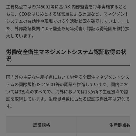
主要拠点ではISO45001等に基づく内部監査を毎年実施するとと
もに、CEOをはじめとする経営層による巡回など、マネジメント
システムの有効性や現場での安全活動状況を確認しています。ま
た、外部認証機関による監査も毎年受審し認証取得範囲を維持拡
大しています。
労働安全衛生マネジメントシステム認証取得の状
況
国内外の主要な生産拠点において労働安全衛生マネジメントシス
テムの国際規格 ISO45001等の認証を推進しています。国内にお
いては3拠点のすべてで、海外においては13か所の生産拠点で認
証を取得しています。生産拠点数に占める認証取得比率は67%で
す。
認証規格
生産拠点数（