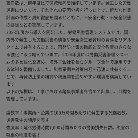
害件数は、前年度比で微減傾向を推移しています。発生した労働
災害については、それぞれの要因分析を行った上で、新たな作業
計画の作成と周知徹底を図るとともに、不安全行動・不安全状態
の排除などを実施しています。
2023年度から導入を開始した、労働災害管理システムでは、国
内外で発生した労働災害の情報や安全衛生教育用の資料をリアル
タイムで共有することで、再発防止策の徹底と安全教育のさらな
る強化に取り組んでいます。2024年度には労働災害管理システ
ムの多言語化を進め、海外子会社を含むグループ全体で運用でき
る体制を整備しました。災害事例や対策内容を迅速に共有するこ
とで、再発防止策の検討や横展開を進めやすい環境を構築してい
ます。
以下の指標は、工事における請負事業者を含めて計算し、目標を
管理しています。
度数率：事業所・企業の100万時間あたりに発生する死傷者数。
災害発生の頻度を表す
強度率：延べ労働時間1,000時間あたりの労働損失日数。災害の
軽重の程度を表す