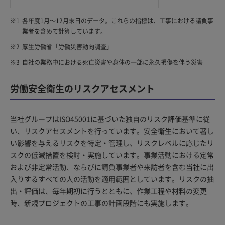
※1
各年度1月～12月末日のデータ。これらの指標は、工事における請負事
業者を含めて計算しています。
※2
厚生労働省「労働災害動向調査」
※3
自社の業務中における死亡災害や身体の一部に永久損傷を伴う災害
労働安全衛生のリスクアセスメント
当社グループはISO45001に基づいた独自のリスク評価基準に従
い、リスクアセスメントを行っています。安全衛生において著し
い影響を与えるリスクを特定・管理し、リスクレベルに応じたリ
スクの低減措置を検討・実施しています。事業活動における定常
および非定常活動、ならびに請負事業者や来訪者を含む当社に出
入りするすべての人の活動を適用範囲としています。リスクの抽
出・評価は、毎年期初に行うとともに、作業工程や材料の変更
時、新規プロジェクトの工事の計画段階にも実施します。