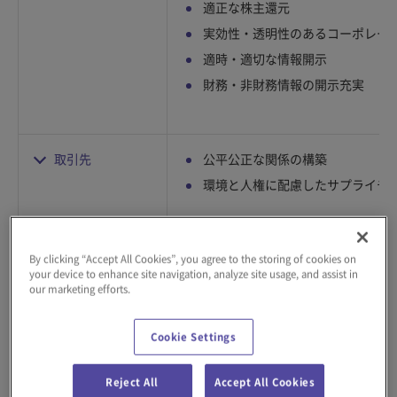
適正な株主還元
実効性・透明性のあるコーポレー
適時・適切な情報開示
財務・非財務情報の開示充実
取引先
公平公正な関係の構築
環境と人権に配慮したサプライチ
By clicking “Accept All Cookies”, you agree to the storing of cookies on
your device to enhance site navigation, analyze site usage, and assist in
our marketing efforts.
Cookie Settings
地域社会
事業運営における環境配慮
Reject All
Accept All Cookies
地域活性化への貢献