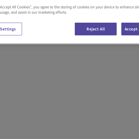
“Accept All Cookies”, you agree to the storing of cookies on your device to enhance sit
 usage, and assist in our marketing efforts.
 Settings
Reject All
Accept 