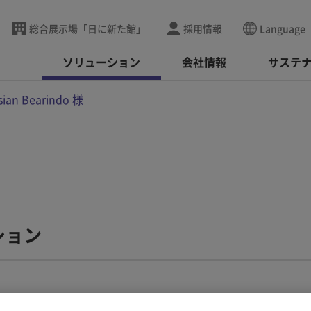
総合展示場「日に新た館」
採用情報
Language
ソリューション
会社情報
サステ
sian Bearindo 様
ション