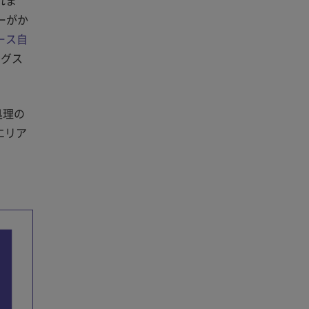
ーがか
ース自
ングス
処理の
エリア