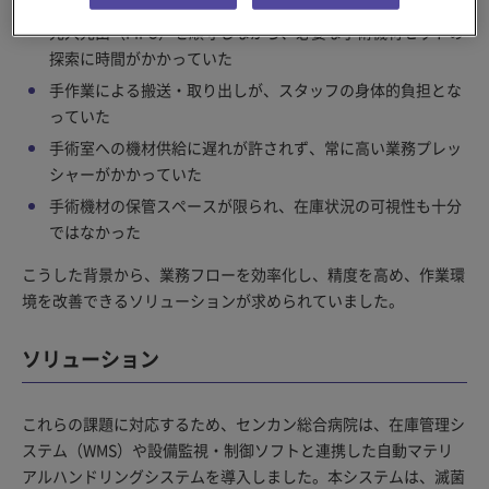
先入先出（FIFO）を順守しながら、必要な手術機材セットの
探索に時間がかかっていた
手作業による搬送・取り出しが、スタッフの身体的負担とな
っていた
手術室への機材供給に遅れが許されず、常に高い業務プレッ
シャーがかかっていた
手術機材の保管スペースが限られ、在庫状況の可視性も十分
ではなかった
こうした背景から、業務フローを効率化し、精度を高め、作業環
境を改善できるソリューションが求められていました。
ソリューション
これらの課題に対応するため、センカン総合病院は、在庫管理シ
ステム（WMS）や設備監視・制御ソフトと連携した自動マテリ
アルハンドリングシステムを導入しました。本システムは、滅菌