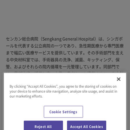
センカン総合病院（Sengkang General Hospital）は、シンガポ
ールを代表する公立病院の一つであり、急性期医療から専門医療
まで幅広い医療サービスを提供しています。その手術部門を支え
る中央材料室では、手術器具の洗浄、滅菌、キッティング、保
管、およびそれらの院内循環を一元管理しています。同部門で
は、最新技術を活用し高い水準の患者ケアを提供するという方針
のもと、マテハンシステムを導入し、安全性と業務効率の向上を
By clicking “Accept All Cookies”, you agree to the storing of cookies on
同時に実現しました。
your device to enhance site navigation, analyze site usage, and assist in
our marketing efforts.
課題
Cookie Settings
自動化導入以前、中央材料室の業務は手作業に依存しており、次
Reject All
Accept All Cookies
のような課題を抱えていました。