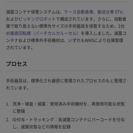
滅菌コンテナ保管システムは、
ケース自動倉庫
、
搬送台車 STV
、
および
ピッキングロボット
で構成されています。さらに、自動倉
庫で取り扱えない標準外サイズの手術器具を保管するため、2台
の
垂直回転棚（バーチカルカルーセル）
を導入しました。滅菌コ
ンテナおよび標準外手術機材は、いずれもWMSにより在庫管理
されています。
プロセス
手術器具は、標準化され厳密に管理されたプロセスのもと管理さ
れています。
洗浄・検査・滅菌：使用済み手術機材を、再使用可能な状態
に整備
ID付与・トラッキング：各滅菌コンテナにバーコードを付与
し、滅菌状態などの情報を記録