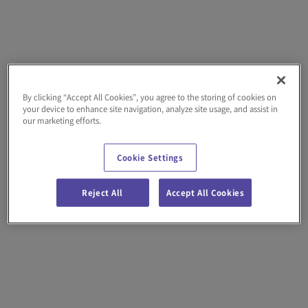
By clicking “Accept All Cookies”, you agree to the storing of cookies on
your device to enhance site navigation, analyze site usage, and assist in
our marketing efforts.
Cookie Settings
オーバーヘッドタイプ 開閉式ハンガー
Reject All
Accept All Cookies