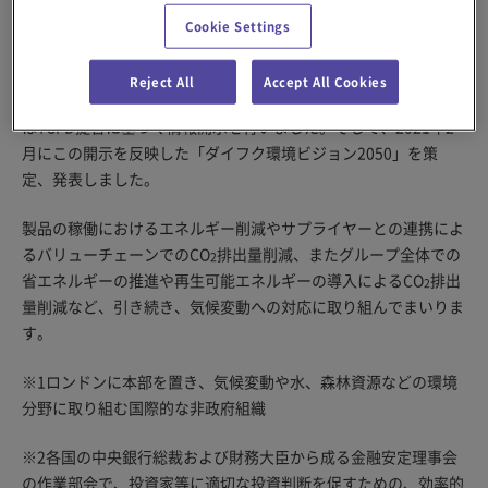
境貢献」を掲げており、サステナビリティ委員会（委員
Cookie Settings
長:CEO）において気候変動をはじめ、さまざまなグローバル経
営課題を議論しています。また、気候関連情報の開示に関するタ
Reject All
Accept All Cookies
※2
スクフォースであるTCFD
に2019年5月に賛同。2020年5月に
はTCFD提言に基づく情報開示を行いました。そして、2021年2
月にこの開示を反映した「ダイフク環境ビジョン2050」を策
定、発表しました。
製品の稼働におけるエネルギー削減やサプライヤーとの連携によ
るバリューチェーンでのCO
排出量削減、またグループ全体での
2
省エネルギーの推進や再生可能エネルギーの導入によるCO
排出
2
量削減など、引き続き、気候変動への対応に取り組んでまいりま
す。
※1ロンドンに本部を置き、気候変動や水、森林資源などの環境
分野に取り組む国際的な非政府組織
※2各国の中央銀行総裁および財務大臣から成る金融安定理事会
の作業部会で、投資家等に適切な投資判断を促すための、効率的