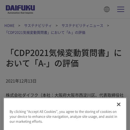
HOME
サステナビリティ
サステナビリティニュース
「CDP2021気候変動質問書」において「A-」の評価
「CDP2021気候変動質問書」に
おいて「A-」の評価
2021年12月13日
株式会社ダイフク（本社：大阪府大阪市西淀川区、代表取締役社
※1
長：下代博）は、CDP
による気候変動への取り組みに関する
調査において、8段階の中で最高スコア「A」に次ぐ、「A-（リ
By clicking “Accept All Cookies”, you agree to the storing of cookies on
ーダーシップレベル）」に認定されました。
your device to enhance site navigation, analyze site usage, and assist in
our marketing efforts.
当社はサステナビリティ経営の取り組みとして「事業を通じた環