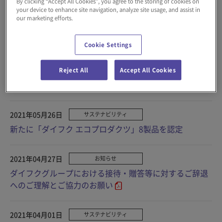
By clicking “Accept All Cookies”, you agree to the storing of cookies on
your device to enhance site navigation, analyze site usage, and assist in
our marketing efforts.
2021年09月27日
サステナビリティ
2020年度「ダイフクエコアクション」の実績について
Cookie Settings
2021年07月06日
Reject All
Accept All Cookies
サステナビリティ
日本政策投資銀行の「DBJ健康経営格付」を再取得
2021年05月26日
サステナビリティ
新たに「ダイフク エコプロダクツ」8製品を認定
2021年04月27日
お知らせ
ダイフクグループにおける接待・贈答等に対するご辞退
へのご理解とご協力のお願い
2021年04月01日
サステナビリティ