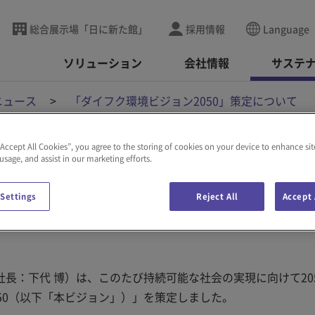
総合展示場「日に新た館」
採用情報
Language
ソリューション
会社情報
サステ
ニュース
「ダイフク環境ビジョン2050」策定について
“Accept All Cookies”, you agree to the storing of cookies on your device to enhance sit
 usage, and assist in our marketing efforts.
ン2050」策定につい
 Settings
Reject All
Accept 
長：下代 博）は、このたび持続可能な社会の実現に向けて20
50（以下「本ビジョン」）」を策定しました。