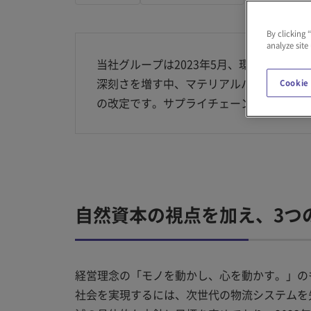
By clicking 
analyze site
当社グループは2023年5月、環境課題へ
深刻さを増す中、マテリアルハンドリング
Cookie
の改定です。サプライチェーン全体で責任
自然資本の視点を加え、3つ
経営理念の「モノを動かし、心を動かす。」の
社会を実現するには、次世代の物流システムを