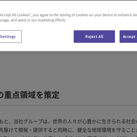
“Accept All Cookies”, you agree to the storing of cookies on your device to enhance sit
 usage, and assist in our marketing efforts.
の方針と目標を定めた「ダイフク環境ビジョン2050」を改定し
（マテハン）システムが環境負荷ゼロで動く世界の実現に向け
 Settings
Reject All
Accept 
を果たすとともに、創造したい未来の社会を見据え、ビジョン
の重点領域を策定
もと、当社グループは、世界の人々が心豊かに生きられる社会
先駆けて開発・提供すると同時に、健全な地球環境を守ること