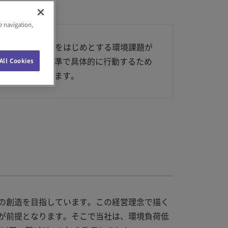
e navigation,
ました。気候変動をはじめとする環境課題が
て、より高い水準で具体的に行動するため
All Cookies
の実現を目指します。
の創造を目指しています。この経営理念で描く
が前提となります。そこで当社は、環境負荷低