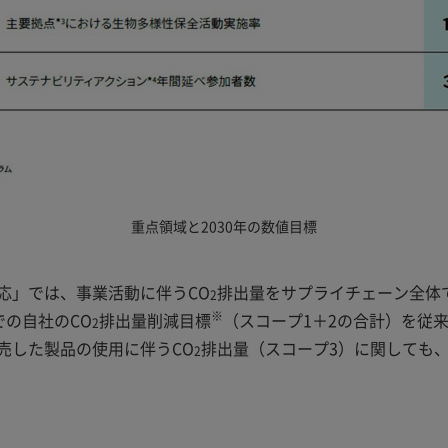
重点領域と2030年の数値目標
応」では、事業活動に伴うCO
排出量をサプライチェーン全体
2
※
での自社のCO
排出量削減目標
（スコープ1＋2の合計）を従来
2
売した製品の使用に伴うCO
排出量（スコープ3）に関しても、
2