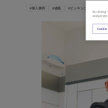
#導入事例
#通販
#ピッキング
#自動倉
By clicking 
analyze site
Cookie