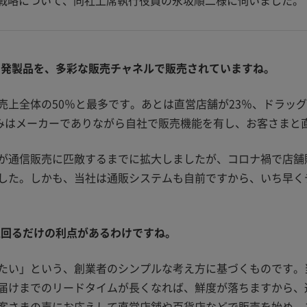
戦略について、同社上席執行役員の永坂順二様に伺いました。
開発製品を、多彩な販売チャネルで販売されていますね。
売上全体の50％と最多です。あとは直営店舗が23％、ドラッ
強みはメーカーでありながら自社で販売機能を有し、お客さまと
が通信販売に匹敵するまでに拡大しましたが、コロナ禍で店舗
した。しかも、当社は通販システムも自前ですから、いち早く
上回るだけの利点があるわけですね。
たい」という、創業者のシンプルな考え方に基づくものです。
届けまでのリードタイムが長くなれば、鮮度が落ちますから、
客さまの声にお応えして直営店舗や百貨店などで販売を始め、