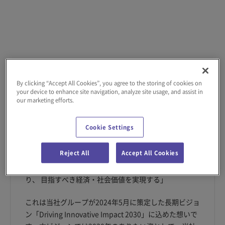
By clicking “Accept All Cookies”, you agree to the storing of cookies on
your device to enhance site navigation, analyze site usage, and assist in
our marketing efforts.
コンセプトムービー
Cookie Settings
Reject All
Accept All Cookies
「未来を見据えた新たな発想での取り組みを強化し、
ステークホルダーへ革新的な影響を生み出すことによ
り、 目指すべき経済・社会価値を実現する」
これは当社グループが2024年5月に策定した長期ビジョ
ン「Driving Innovative Impact 2030」に込めた想いで