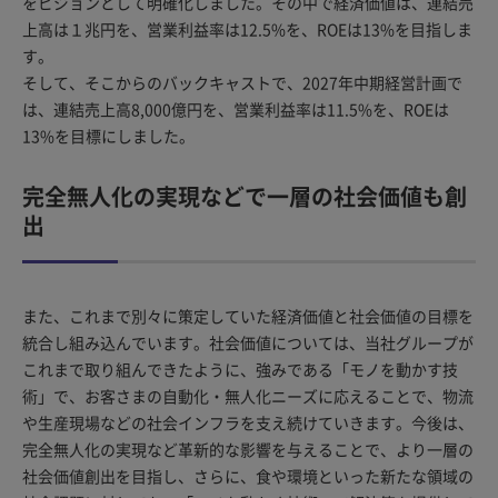
をビジョンとして明確化しました。その中で経済価値は、連結売
上高は１兆円を、営業利益率は12.5%を、ROEは13%を目指しま
す。
そして、そこからのバックキャストで、2027年中期経営計画で
は、連結売上高8,000億円を、営業利益率は11.5%を、ROEは
13%を目標にしました。
完全無人化の実現などで一層の社会価値も創
出
また、これまで別々に策定していた経済価値と社会価値の目標を
統合し組み込んでいます。社会価値については、当社グループが
これまで取り組んできたように、強みである「モノを動かす技
術」で、お客さまの自動化・無人化ニーズに応えることで、物流
や生産現場などの社会インフラを支え続けていきます。今後は、
完全無人化の実現など革新的な影響を与えることで、より一層の
社会価値創出を目指し、さらに、食や環境といった新たな領域の