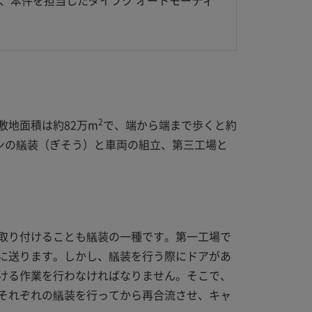
、本件を担当したダイフク オートモーティ
2
地面積は約82万m
で、端から端まで歩くと約
ンの艤装（ぎそう）と車両の組立、第三工場と
取り付けることも艤装の一種です。第一工場で
に送ります。しかし、艤装を行う際にドアがあ
ける作業を行わなければなりません。そこで、
それぞれの艤装を行ってから再合流させ、キャ