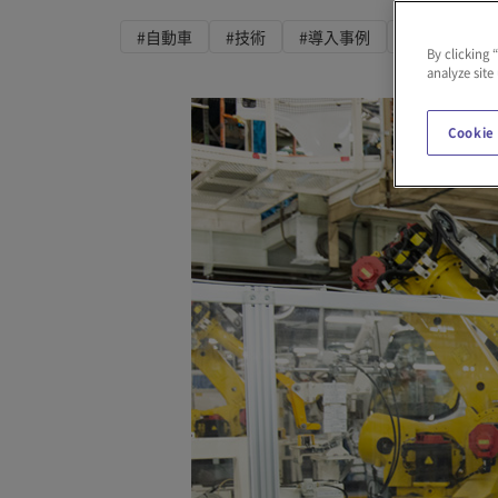
#自動車
#技術
#導入事例
#ロボット
By clicking 
analyze site
Cookie