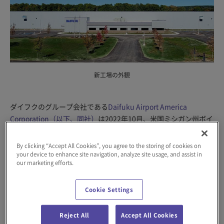
新工場の外観
ダイフクのグループ会社である
Daifuku Airport America
Corporation（以下、同社）
は2022年10月、米国ミシガン州ボイ
ンシティで、空港向けシステムやAGVの製造を担う新工場をグラ
ンドオープンしました。
By clicking “Accept All Cookies”, you agree to the storing of cookies on
your device to enhance site navigation, analyze site usage, and assist in
our marketing efforts.
空港向けシステムの詳しい情報はこちら
Cookie Settings
新工場「Northern Michigan Manufacturing Plant」は2021年5
月に着工し、工事期間は17カ月。2,600万米ドルを投じて、ハー
Reject All
Accept All Cookies
バースプリングス、ペルストン、ボインシティにあった工場機能