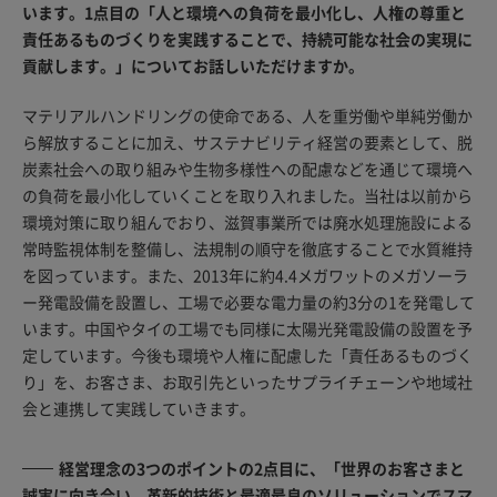
います。1点目の「人と環境への負荷を最小化し、人権の尊重と
責任あるものづくりを実践することで、持続可能な社会の実現に
貢献します。」についてお話しいただけますか。
マテリアルハンドリングの使命である、人を重労働や単純労働か
ら解放することに加え、サステナビリティ経営の要素として、脱
炭素社会への取り組みや生物多様性への配慮などを通じて環境へ
の負荷を最小化していくことを取り入れました。当社は以前から
環境対策に取り組んでおり、滋賀事業所では廃水処理施設による
常時監視体制を整備し、法規制の順守を徹底することで水質維持
を図っています。また、2013年に約4.4メガワットのメガソーラ
ー発電設備を設置し、工場で必要な電力量の約3分の1を発電して
います。中国やタイの工場でも同様に太陽光発電設備の設置を予
定しています。今後も環境や人権に配慮した「責任あるものづく
り」を、お客さま、お取引先といったサプライチェーンや地域社
会と連携して実践していきます。
経営理念の3つのポイントの2点目に、「世界のお客さまと
誠実に向き合い、革新的技術と最適最良のソリューションでスマ