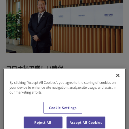
コロナ禍で厳しい時代
経営理念の刷新の必要性を実感
By clicking “Accept All Cookies”, you agree to the storing of cookies on
your device to enhance site navigation, analyze site usage, and assist in
our marketing efforts.
2021年4月に中期経営計画「Value Transformation
2023」（以下、中計）をスタートされました。今回の経営理念
Cookie Settings
の改定はいつごろから考えていましたか。
Reject All
Accept All Cookies
私自身は2020年後半から考えていました。その時期は中計の策