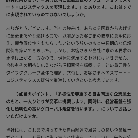
ート・ロジスティクスを実現します。」とあります。これはすで
に実現されているのではないでしょうか。
ありがとうございます。当社の強みは、あらゆる困難から逃げず
に最後までやり遂げる力で、以前からお客さまの要求に真摯に応
え、競争優位性をもたらしたいという想いのもと中長期的な信頼
関係を築いてきました。しかし、お客さまが当社に求める要求の
水準は上がる一方なので、現状に満足するわけにはいきません。
今後もその期待に応えながら信頼関係を構築することの重要性を
ダイフクグループ全体で理解、共有し、お客さまへのスマート・
ロジスティクスの提供を推進していきたいと考えています。
3点目のポイント、「多様性を尊重する自由闊達な企業風土
のもと、一人ひとりが変革に挑戦します。同時に、経営基盤を強
化し透明性の高いグローバル経営を行います。」についてお話し
いただけますか。
当社には、これまで培ってきた自由闊達で風通しの良い企業風土
があります。社員には生き生きと仕事をしてほしいし、失敗を怖