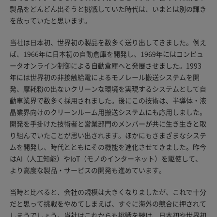
製品をどんどん出そうと挑戦していた時代は、いまとは別の輝き
を放っていたと思います。
当社は日本初、世界初の製品を数多く送り出してきました。例え
ば、1966年に日本初の自動倉庫を開発し、1969年にはコンピュ
ータオンライン制御による自動倉庫へと発展させました。1993
年には世界初の非接触給電によるモノレール搬送システムを開
発、摩耗粉の出ないクリーンな環境を実現するシステムとして自
動車業界で数多く採用されました。後にこの技術は、半導体・液
晶業界向けのクリーンルーム用搬送システムにも応用しました。
開発を手掛けた技術者と営業部門のメンバーが共に生き生きと取
り組んでいたことが思い出されます。ほかにもさまざまなシステ
ムを開発し、時代とともにその機能を進化させてきました。昨今
はAI（人工知能）やIoT（モノのインターネット）を駆使して、
より高度な製品・サービスの開発も進めています。
当時と比べると、会社の規模は大きくなりましたが、これで十分
だと思って挑戦をやめてしまえば、すぐに海外の競合に押されて
しまうでしょう。当社はこれからも挑戦を続け、日本初や世界初