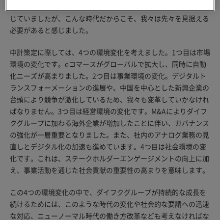
定を進めていたころで、しかもコロナ禍で計画立案の難しさを感
じていましたが、こんな時代だからこそ、我々は先々を見据える
必要があると感じました。
中計策定に際しては、4つの環境変化を考えました。1つ目は市場
環境の変化です。eコマースがグローバルで拡大し、同時に自動
化ニーズが高まりました。2つ目は事業環境の変化。デジタルト
ランスフォーメーションの進展や、中国を中心とした新興企業の
台頭により競争が激化しているため、我々も変革していかなけれ
ばなりません。3つ目は経営環境の変化です。M&Aによりダイフ
クグループに加わる海外企業が増加したことに伴い、ガバナンス
の強化が一層重要となりました。また、社内のアナログ業務の見
直しとデジタル化の加速も進めています。4つ目は社会環境の変
化です。これは、ステークホルダーエンゲージメントの向上に加
え、事業活動を通じた社会貢献の重要性の高まりを意味します。
この4つの環境変化の中で、ダイフクグループが持続的な成長を
続けるためには、このような時代の変化や社会的な要請への迅速
な対応、ニューノーマル時代の働き方改革なども考えなければな