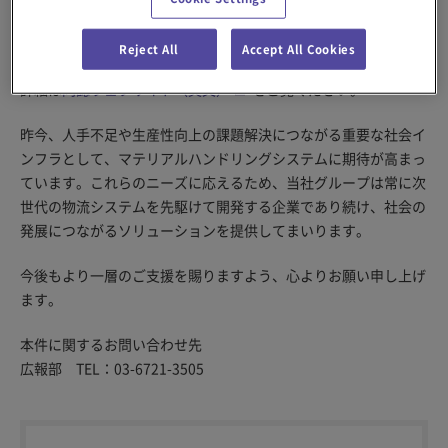
ある半導体向け、そして日本や北米で大きく成長しているeコマ
ース向けの好調が大きく寄与しています。
Reject All
Accept All Cookies
詳細は
同誌ウェブサイト（英文）
をご覧ください。
昨今、人手不足や生産性向上の課題解決につながる重要な社会イ
ンフラとして、マテリアルハンドリングシステムに期待が高まっ
ています。これらのニーズに応えるため、当社グループは常に次
世代の物流システムを先駆けて開発する企業であり続け、社会の
発展につながるソリューションを提供してまいります。
今後もより一層のご支援を賜りますよう、心よりお願い申し上げ
ます。
本件に関するお問い合わせ先
広報部 TEL：03-6721-3505