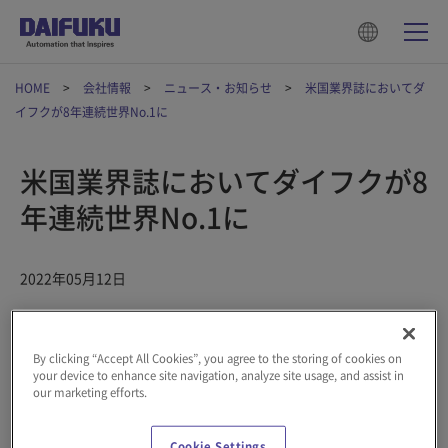
HOME
会社情報
ニュース・お知らせ
米国業界誌においてダ
イフクが8年連続世界No.1に
米国業界誌においてダイフクが8
年連続世界No.1に
2022年05月12日
米国Modern Materials Handling誌による調査「Top 20 Material
Handling Systems Suppliers 2022」において、マテリアルハン
By clicking “Accept All Cookies”, you agree to the storing of cookies on
ドリング業界の2021年度売上で当社が世界No.1にランキングさ
your device to enhance site navigation, analyze site usage, and assist in
our marketing efforts.
れました。2015年以降、8年連続となります。
売上高の堅調な推移は、世界的な半導体不足を背景に増加傾向に
Cookie Settings