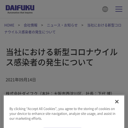
HOME
会社情報
ニュース・お知らせ
当社における新型コロ
ナウイルス感染者の発生について
当社における新型コロナウイル
ス感染者の発生について
2021年09月14日
株式会社ダイフク（本社：大阪市西淀川区、社長：下代 博）
は、このたび関西にある顧客の工事現場で従事する当社パートナ
ー企業社員が、新型コロナウイルスに感染していることを確認い
By clicking “Accept All Cookies”, you agree to the storing of cookies on
your device to enhance site navigation, analyze site usage, and assist in
たしました。
our marketing efforts.
8月25日（水）、同現場の従事者2名が発熱によりPCR検査を受