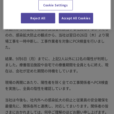
検したところ、新型コロナウイルスの「陽性」と判明しました。
Cookie Settings
当社では、所轄保健所と連携して感染者の行動履歴を確認し、濃
厚接触者の特定、当該エリアの消毒などを実施しました。
Reject All
Accept All Cookies
保健所からの連絡では濃厚接触者に該当する社員はいなかったも
のの、感染拡大防止の観点から、当社は翌日の26日（木）より現
場工事を一時中断し、工事作業者を対象にPCR検査を行いまし
た。
結果、9月6日（月）までに、上記2人以外に12名の陽性が判明し
ました。療養宿泊施設や自宅での療養期間を全員ともに終え、現
在は、会社が定めた期間の待機をしています。
現場の再開にあたり、陽性者を除く全ての工事関係者へPCR検査
を実施し、全員の陰性を確認しています。
当社は今後も、社内外への感染拡大の抑止と従業員の安全確保を
最優先に、関係各所と連携し、対応してまいります。関係者の皆
さまにおかれましては、何卒ご理解のほどお願い申し上げます。