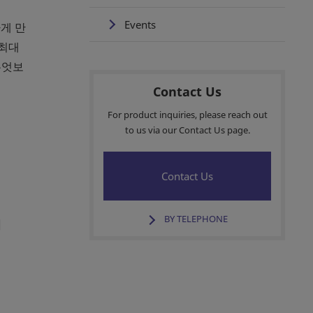
Events
하게 만
 최대
무엇보
Contact Us
For product inquiries, please reach out
to us via our Contact Us page.
Contact Us
BY TELEPHONE