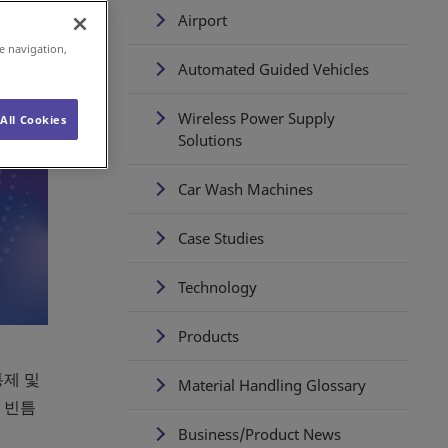
Airport
e navigation,
Automated Guided Vehicles
Wireless Power Supply
All Cookies
Solutions
Car Wash Machines
Case Studies
Technology
Products
통제 및
Material Handling Glossary
 빈틈
Business/Product News