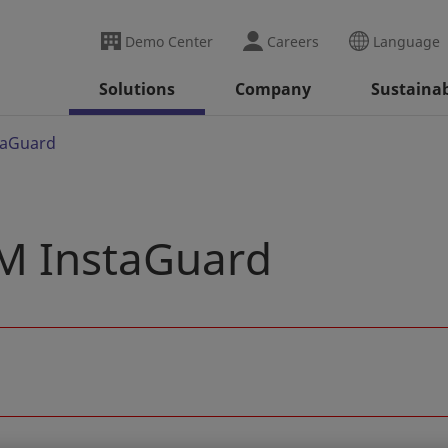
Demo Center
Careers
Language
Solutions
Company
Sustainab
aGuard
InstaGuard