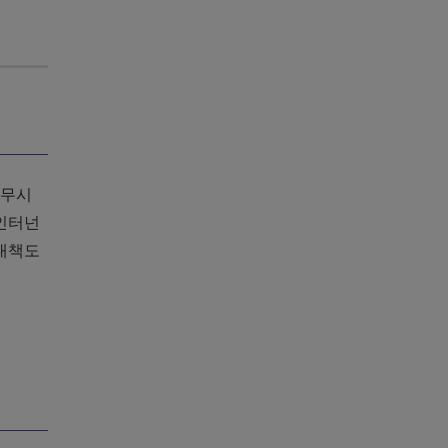
 무시
메인터넌
 대책도