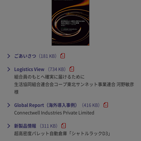
ごあいさつ
（181 KB）
Logistics View
（734 KB）
組合員のもとへ確実に届けるために
生活協同組合連合会コープ東北サンネット事業連合 河野敏彦
様
Global Report（海外導入事例）
（416 KB）
Connectwell Industries Private Limited
新製品情報
（311 KB）
超高密度パレット自動倉庫「シャトルラックD3」