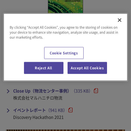
By clicking “Accept All Cookies”, you agree to the storing of cookies on
your device to enhance site navigation, analyze site usage, and assist in
our marketing efforts.
創流
（970 KB）
コカ･コーラ ボトラーズジャパン株式会社 執行役員 SCM本部
長 ブルース・ハーバート様 インタビュー
Cookie Settings
埼玉メガDC ご紹介
Reject All
Accept All Cookies
Global Report（海外導入事例）
（395 KB）
重慶医薬集団和平物流有限公司
Close Up（物流センター事例）
（335 KB）
株式会社マルハニチロ物流
イベントレポート
（941 KB）
Discovery Hackathon 2021