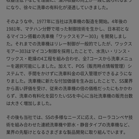
になり、徐々に洗車の有料化が浸透していきました。
そのような中、1977年に当社は洗車機の製造を開始。4年後の
1981年、マテハン分野で培った制御技術を生かし、日本初とな
るマイコン搭載の洗車機「ワックスモアー303」を開発しまし
た。それまでの洗車機はリレー制御が一般的でしたが、ワックス
モアー303はマイコン制御を採用したことで、水洗い・リンス・
ワックス・乾燥の4工程を組み合わせ、全7コースから洗車メニュ
ーを選択可能にしました。加えて、POS（販売時点情報管理）シ
ステムで、手間をかけずに洗車料金の収入管理ができるようにな
りました。洗車機に新たな付加価値を生み出したことで、SS業界
から高い評価を受け、従来の洗車機の倍の価格だったにもかかわ
らず、洗車の有料化を図りたいSSを中心に当社洗車機の販売台数
は大きく増加しました。
その後も当社では、SSの多様なニーズに応え、ローラコンベヤ技
術を組み合わせた連続洗車機や節水・静音タイプの洗車機など、
業界の先駆けとなるさまざまな製品開発に取り組んでいます。