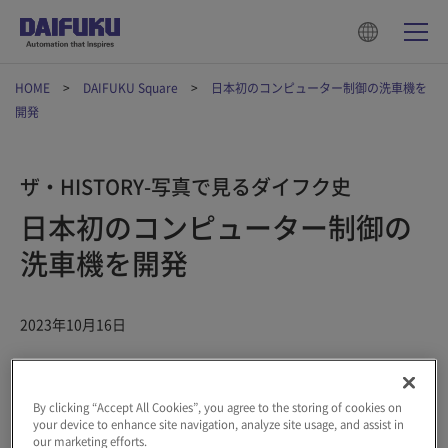
HOME
DAIFUKU Square
日本初のコンピューター制御の洗車機を
開発
ザ・HISTORY-写真で見るダイフク史
日本初のコンピューター制御の
洗車機を開発
2023年10月16日
#歴史
#技術
#洗車機
By clicking “Accept All Cookies”, you agree to the storing of cookies on
your device to enhance site navigation, analyze site usage, and assist in
our marketing efforts.