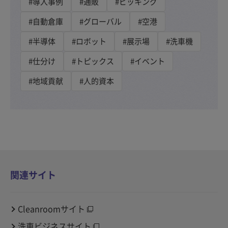
#導入事例
#通販
#ピッキング
#自動倉庫
#グローバル
#空港
#半導体
#ロボット
#展示場
#洗車機
#仕分け
#トピックス
#イベント
#地域貢献
#人的資本
関連サイト
Cleanroomサイト
洗車ビジネスサイト