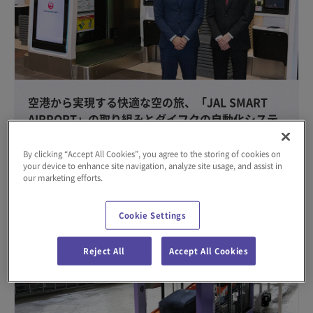
空港から実現する快適な空の旅、「JAL SMART
AIRPORT」の取り組みとダイフクの自動化システ
ム
By clicking “Accept All Cookies”, you agree to the storing of cookies on
#技術
#導入事例
#空港
your device to enhance site navigation, analyze site usage, and assist in
our marketing efforts.
2026年06月16日
Cookie Settings
Reject All
Accept All Cookies