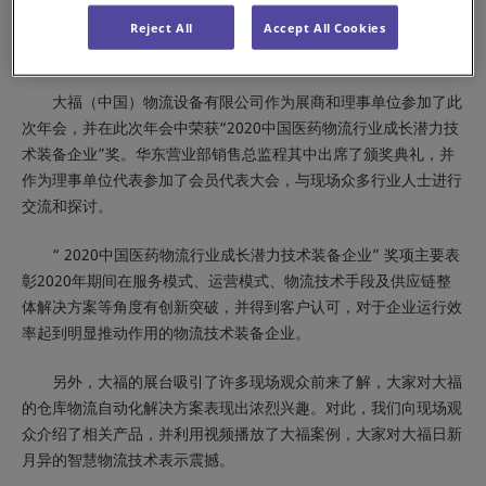
医药集团股份有限公司主办的“第七届中国医药物流行业年会”在古
都河南省郑州市隆重召开，500多家医药、物流及设备等相关企
Reject All
Accept All Cookies
业，1000余位嘉宾参与此次会议。
大福（中国）物流设备有限公司作为展商和理事单位参加了此
次年会，并在此次年会中荣获“2020中国医药物流行业成长潜力技
术装备企业”奖。华东营业部销售总监程其中出席了颁奖典礼，并
作为理事单位代表参加了会员代表大会，与现场众多行业人士进行
交流和探讨。
“ 2020中国医药物流行业成长潜力技术装备企业” 奖项主要表
彰2020年期间在服务模式、运营模式、物流技术手段及供应链整
体解决方案等角度有创新突破，并得到客户认可，对于企业运行效
率起到明显推动作用的物流技术装备企业。
另外，大福的展台吸引了许多现场观众前来了解，大家对大福
的仓库物流自动化解决方案表现出浓烈兴趣。对此，我们向现场观
众介绍了相关产品，并利用视频播放了大福案例，大家对大福日新
月异的智慧物流技术表示震撼。