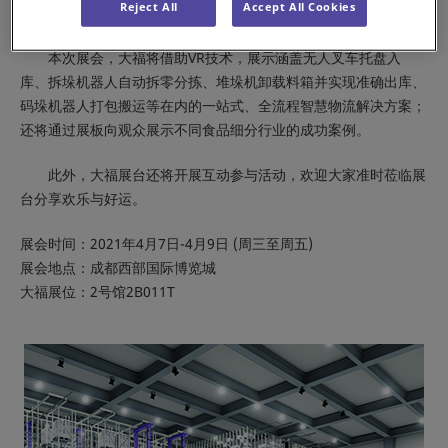
Reject All
Accept All Cookies
2B011T），主打全自动化物流解决方案在食品领域的应用。
本次展会，大福将借助VR技术，展示涵盖无人叉车托盘入
库、拆垛机器人自动拆零分拣、堆垛机卸载料箱并实现准确出库、
码垛机器人打包搬运等在内的一站式、全流程智慧物流解决方案；
还将通过展板向观众展示不同食品细分行业的成功案例。
此外，大福展台还将开展互动参与活动，欢迎大家准时莅临展
台分享欢乐与好运。
展会时间：2021年4月7日-4月9日 (周三至周五)
展会地点：成都西部国际博览城
大福展位：2号馆2B011T