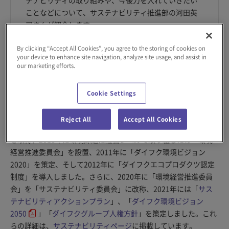
ことなどについて、サステナビリティ推進部の河田英
司さんが紹介します。
By clicking “Accept All Cookies”, you agree to the storing of cookies on
your device to enhance site navigation, analyze site usage, and assist in
our marketing efforts.
サステナビリティ経営の推進について教えてください。
当社グループは、サステナビリティ経営を推進するに当たり、事
Cookie Settings
業を通じた社会への貢献、地球環境への配慮、働きがいのある職
場づくりなど、長年にわたってさまざまな取り組みを行ってきま
Reject All
Accept All Cookies
した。具体的には、1999年に滋賀・小牧事業所でISO14001認証
を取得、2010年に環境課題に経営レベルで取り組むため「環境
経営推進委員会」を設置、2011年に「ダイフク環境ビジョン
2020」を策定、そして2012年に「ダイフクエコプロダクツ認定
制度」を導入しました。さらに、2020年に「環境経営推進委員
会」を「サステナビリティ委員会」に改称、2021年には「
サス
テナビリティアクションプラン
」、「
ダイフク環境ビジョン
2050
」「
ダイフクグループ人権方針
」を策定しました。これ
らの詳細は、
サステナビリティページ
に掲載しています。